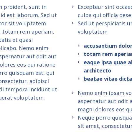
 proident, sunt in
Excepteur sint occae
 id est laborum. Sed ut
culpa qui officia des
ror sit voluptatem
Sed ut perspiciatis u
, totam rem aperiam,
voluptatem
tatis et quasi
accusantium dolo
xplicabo. Nemo enim
totam rem aperia
spernatur aut odit aut
eaque ipsa quae ab
olores eos qui ratione
architecto
rro quisquam est, qui
beatae vitae dicta
nsectetur, adipisci
di tempora incidunt ut
Nemo enim ipsam vol
aerat voluptatem.
aspernatur aut odit 
magni dolores eos qu
Neque porro quisqua
sit amet, consectetur,