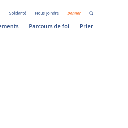
Q
Solidarité
Nous joindre
Donner
ements
Parcours de foi
Prier